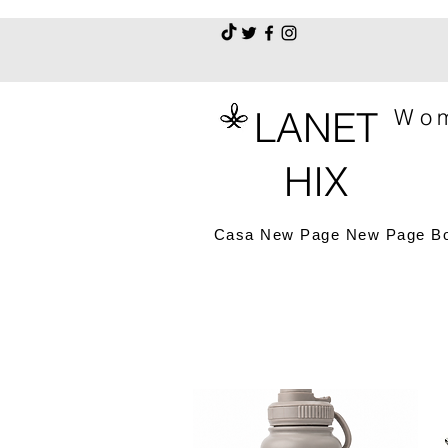
LANET
Wom
HIX
Casa
New Page
New Page
B