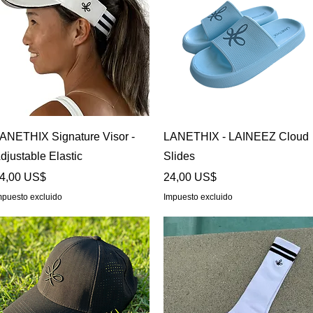
Vista rápida
Vista rápida
ANETHIX Signature Visor -
LANETHIX - LAINEEZ Cloud
djustable Elastic
Slides
recio
Precio
4,00 US$
24,00 US$
mpuesto excluido
Impuesto excluido