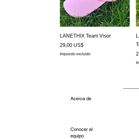
Vista rápida
LANETHIX Team Visor
L
T
Precio
29,00 US$
P
2
Impuesto excluido
I
Acerca de
Conocer al
equipo