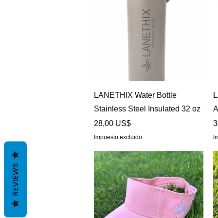
Vista rápida
LANETHIX Water Bottle
L
Stainless Steel Insulated 32 oz
A
Precio
P
28,00 US$
3
Impuesto excluido
I
REVIEWS