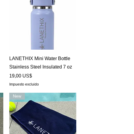
Vista rápida
LANETHIX Mini Water Bottle
Stainless Steel Insulated 7 oz
Precio
19,00 US$
Impuesto excluido
New