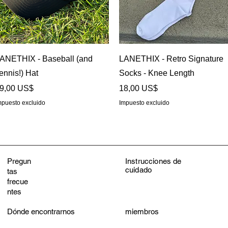
Vista rápida
Vista rápida
ANETHIX - Baseball (and
LANETHIX - Retro Signature
ennis!) Hat
Socks - Knee Length
recio
Precio
9,00 US$
18,00 US$
mpuesto excluido
Impuesto excluido
Pregun
Instrucciones de
cuidado
tas
frecue
ntes
Dónde encontrarnos
miembros