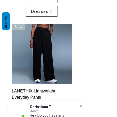
Dresses
REVIEWS
New
New
LANETHIX Lightweight
LANETHIX Sweatpants f
Everyday Pants
wider leg (Stand up Coll
Sweatshirt)
Precio
69,00 US$
Christiana T
Agotado
Owner
Impuesto excluido
Hey. Do you have any