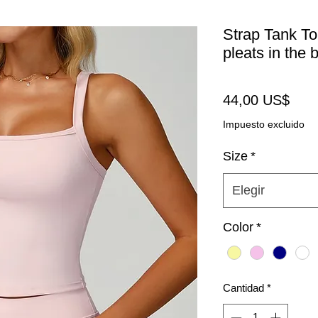
Strap Tank To
pleats in the 
Prec
44,00 US$
Impuesto excluido
Size
*
Elegir
Color
*
Cantidad
*