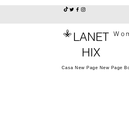
LANET
Wom
HIX
Casa
New Page
New Page
B