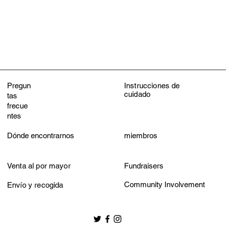
Do not iron
Do not dry clean
Pregun
Instrucciones de
cuidado
tas
frecue
ntes
Dónde encontrarnos
miembros
Venta al por mayor
Fundraisers
Community Involvement
Envío y recogida