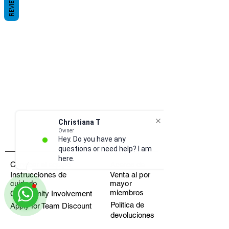
REVIEWS
Christiana T
Owner
Hey. Do you have any
questions or need help? I am
here.
Conocer al equipo
Acerca de
Instrucciones de
Venta al por
cuidado
mayor
miembros
Community Involvement
Política de
Apply for Team Discount
devoluciones
Pregunta
Fundraisers