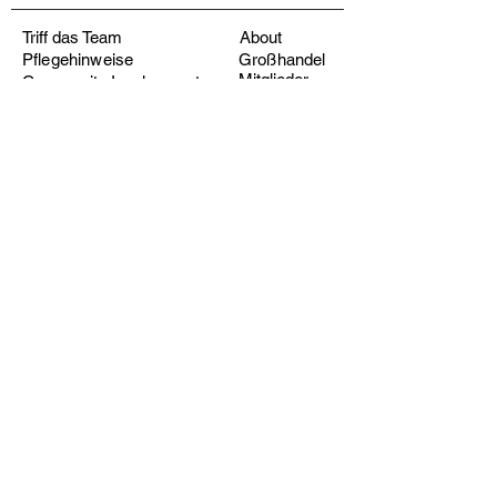
Triff das Team
About
Pflegehinweise
Großhandel
Mitglieder
Community Involvement
Rücknahmegar
Apply for Team Discount
antie
Häufig
Fundraisers
gestellte
Fragen
Health Blog
Wo Sie uns finden
Versand & Abholung
Rücknahmegarantie
Follow us on Social Media
©2022 von LANETHIX