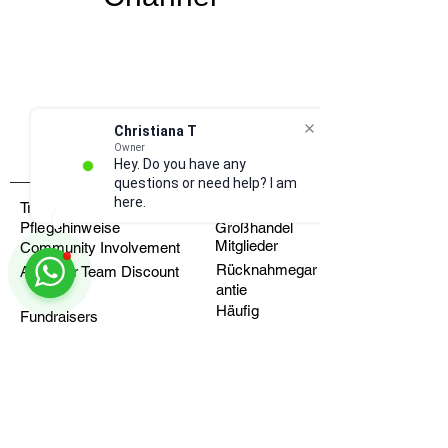
Christiana T
Owner
Hey. Do you have any
questions or need help? I am
here.
Triff das Team
About
Pflegehinweise
Großhandel
Mitglieder
Community Involvement
Rücknahmegar
Apply for Team Discount
antie
Häufig
Fundraisers
gestellte
Fragen
Health Blog
Wo Sie uns finden
Versand & Abholung