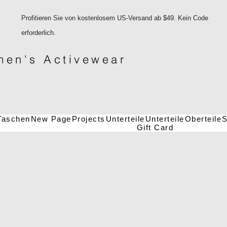
Profitieren Sie von kostenlosem US-Versand ab $49. Kein Code
erforderlich.
en's Activewear
Taschen
New Page
Projects
Unterteile
Unterteile
Oberteile
S
Gift Card