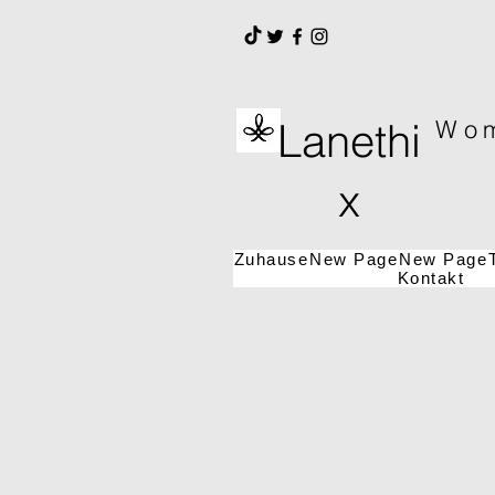
Lanethi
Wom
x
Zuhause
New Page
New Page
Kontakt